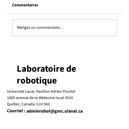
Commentaires
Rédigez un commentaire...
Clément Gosselin honoré par un prix
d’excellence en recherche de l'Université
Laval
Laboratoire de
robotique
Université Laval, Pavillon Adrien Pouliot
1065 avenue de la Médecine local 3524
Québec, Canada, G1V 0A6
Courriel :
adminrobot@gmc.ulaval.ca