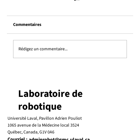
Commentaires
Rédigez un commentaire...
Clément Gosselin honoré par un prix
d’excellence en recherche de l'Université
Laval
Laboratoire de
robotique
Université Laval, Pavillon Adrien Pouliot
1065 avenue de la Médecine local 3524
Québec, Canada, G1V 0A6
Courriel :
adminrobot@gmc.ulaval.ca