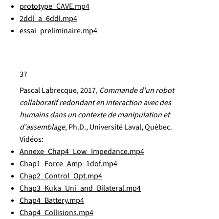
prototype_CAVE.mp4
2ddl_a_6ddl.mp4
essai_preliminaire.mp4
37
Pascal Labrecque, 2017,
Commande d'un robot
collaboratif redondant en interaction avec des
humains dans un contexte de manipulation et
d'assemblage
, Ph.D., Université Laval, Québec.
Vidéos:
Annexe_Chap4_Low_Impedance.mp4
Chap1_Force_Amp_1dof.mp4
Chap2_Control_Opt.mp4
Chap3_Kuka_Uni_and_Bilateral.mp4
Chap4_Battery.mp4
Chap4_Collisions.mp4