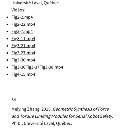
Université Laval, Québec.
Vidéos:
Fig2-2.mp4
Fig2-22.mp4
Fig3-7.mp4
Fig3-11.mp4
Fig3-21.mp4
Fig3-27.mp4
Fig3-30.mp4
Fig3-36Fig3-37Fig3-38.mp4
Fig4-15.mp4
34
Meiying Zhang, 2015,
Geometric Synthesis of Force
and Torque Limiting Modules for Serial Robot Safety
,
Ph.D., Université Laval, Québec.