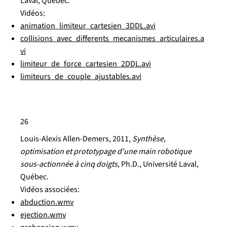
Laval, Québec.
Vidéos:
animation_limiteur_cartesien_3DDL.avi
collisions_avec_differents_mecanismes_articulaires.a
vi
limiteur_de_force_cartesien_2DDL.avi
limiteurs_de_couple_ajustables.avi
26
Louis-Alexis Allen-Demers
, 2011,
Synthèse,
optimisation et prototypage d'une main robotique
sous-actionnée à cinq doigts
, Ph.D., Université Laval,
Québec.
Vidéos associées:
abduction.wmv
ejection.wmv