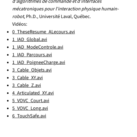
d'algorithmes de commande et d'interfaces
mécatroniques pour l'interaction physique humain-
robot
, Ph.D., Université Laval, Québec.
Vidéos:
0_TheseResume_ALecours.avi
1_IAD_Global.avi
1_IAD_ModeControle.avi
1_IAD_Parcours.avi
1_IAD_PoigneeCharge.avi
3_Cable_Objets.avi
3_Cable_XY.avi
3_Cable_Z.avi
4_Articulated_XY.avi
5_VOVC_Court.avi
5_VOVC_Long.avi
6_TouchSafe.avi