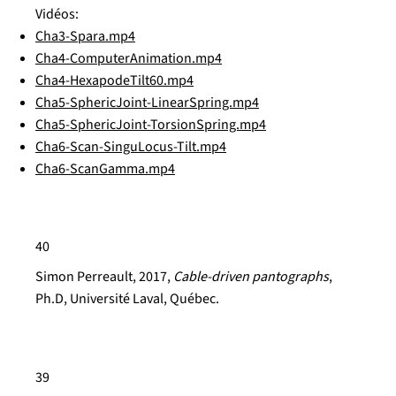
Vidéos:
Cha3-Spara.mp4
Cha4-ComputerAnimation.mp4
Cha4-HexapodeTilt60.mp4
Cha5-SphericJoint-LinearSpring.mp4
Cha5-SphericJoint-TorsionSpring.mp4
Cha6-Scan-SinguLocus-Tilt.mp4
Cha6-ScanGamma.mp4
40
Simon Perreault, 2017,
Cable-driven pantographs
,
Ph.D, Université Laval, Québec.
39