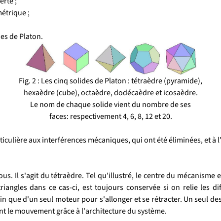
rté ;
étrique ;
des de Platon.
Fig. 2 : Les cinq solides de Platon : tétraèdre (pyramide),
hexaèdre (cube), octaèdre, dodécaèdre et icosaèdre.
Le nom de chaque solide vient du nombre de ses
faces: respectivement 4, 6, 8, 12 et 20.
ticulière aux interférences mécaniques, qui ont été éliminées, et à
. Il s'agit du tétraèdre. Tel qu'illustré, le centre du mécanisme e
iangles dans ce cas-ci, est toujours conservée si on relie les di
n que d'un seul moteur pour s'allonger et se rétracter. Un seul de
nt le mouvement grâce à l'architecture du système.