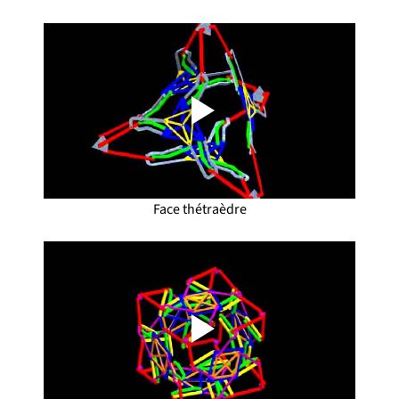
Face thétraèdre