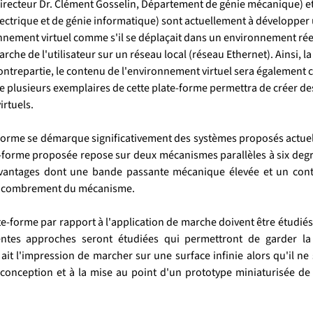
irecteur Dr. Clément Gosselin, Département de génie mécanique) et
ectrique et de génie informatique) sont actuellement à développer
nnement virtuel comme s'il se déplaçait dans un environnement réel
e de l'utilisateur sur un réseau local (réseau Ethernet). Ainsi, la pos
ontrepartie, le contenu de l'environnement virtuel sera également 
ion de plusieurs exemplaires de cette plate-forme permettra de créer 
rtuels.
te-forme se démarque significativement des systèmes proposés actue
ate-forme proposée repose sur deux mécanismes parallèles à six deg
antages dont une bande passante mécanique élevée et un contrô
l'encombrement du mécanisme.
ate-forme par rapport à l'application de marche doivent être étudiés 
rentes approches seront étudiées qui permettront de garder la
ait l'impression de marcher sur une surface infinie alors qu'il ne
 conception et à la mise au point d'un prototype miniaturisée de 