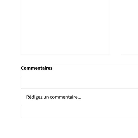
Commentaires
Rédigez un commentaire...
Joshua Flight remporte le prix
Clé
du meilleur article théorique
un p
au MMT Symposium 2026
rech